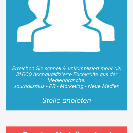
Erreichen Sie schnell & unkompliziert mehr als
31.000 hochqualifizierte Fachkräfte aus der
Medienbranche.
Journalismus - PR - Marketing - Neue Medien
Stelle anbieten