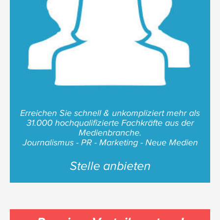
Erreichen Sie schnell & unkompliziert mehr als
31.000 hochqualifizierte Fachkräfte aus der
Medienbranche.
Journalismus - PR - Marketing - Neue Medien
Stelle anbieten