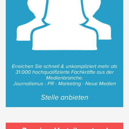
Erreichen Sie schnell & unkompliziert mehr als
31.000 hochqualifizierte Fachkräfte aus der
Medienbranche.
Journalismus - PR - Marketing - Neue Medien
Stelle anbieten