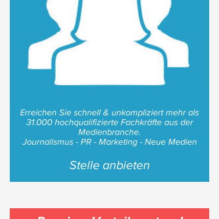
Erreichen Sie schnell & unkompliziert mehr als
31.000 hochqualifizierte Fachkräfte aus der
Medienbranche.
Journalismus - PR - Marketing - Neue Medien
Stelle anbieten