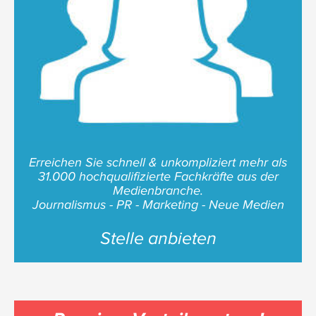
Erreichen Sie schnell & unkompliziert mehr als
31.000 hochqualifizierte Fachkräfte aus der
Medienbranche.
Journalismus - PR - Marketing - Neue Medien
Stelle anbieten