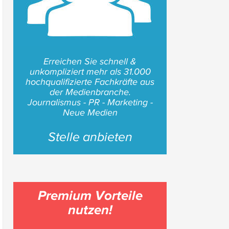
Erreichen Sie schnell &
unkompliziert mehr als 31.000
hochqualifizierte Fachkräfte aus
der Medienbranche.
Journalismus - PR - Marketing -
Neue Medien
Stelle anbieten
Premium Vorteile
nutzen!