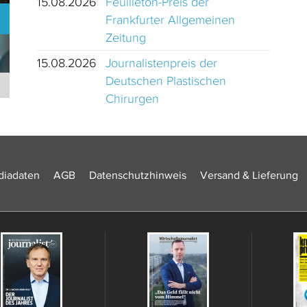
15.08.2026
Feuilleton-Preis der
Frankfurter Allgemeinen
Zeitung
15.08.2026
Journalistenpreis der
Deutschen Plastischen
Journalistinnen und Journalisten des Jahres 2024 Schweiz
Chirurgen
iadaten
AGB
Datenschutzhinweis
Versand & Lieferung