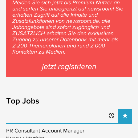
Melden Sie sich jetzt als Premium Nutzer an
und surfen Sie unbegrenzt auf newsroom! Sie
erhalten Zugriff auf alle Inhalte und
Zusatzfunktionen von newsroom.de, alle
Jobangebote sind sofort zugänglich und
ZUSÄTZLICH erhalten Sie den exklusiven
Zugang zu unserer Datenbank mit mehr als
2.200 Themenplänen und rund 2.000
Kontakten zu Medien.
jetzt registrieren
Top Jobs
PR Consultant Account Manager
Nordrhein-Westfalen