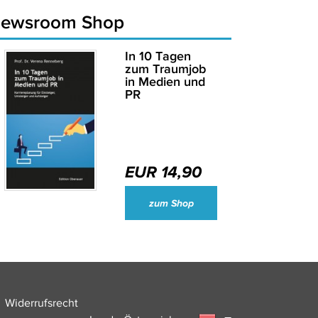
newsroom Shop
In 10 Tagen
zum Traumjob
in Medien und
PR
EUR 14,90
Wirtschaftsjournalisten und Unternehmenssprecher des Jahres 2024
zum Shop
Widerrufsrecht