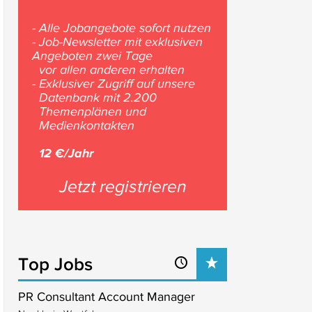
- Alle Jobangebote sofort nutzen
- Job-Newsletter mit exklusiven
Angeboten zwei Tage
vor allen anderen erhalten
- Exklusiver Zugriff auf unsere
Datenbank mit 2.200
Themenplänen und
Medienkontakten
12 €/Jahr
Jetzt registrieren
Top Jobs
PR Consultant Account Manager