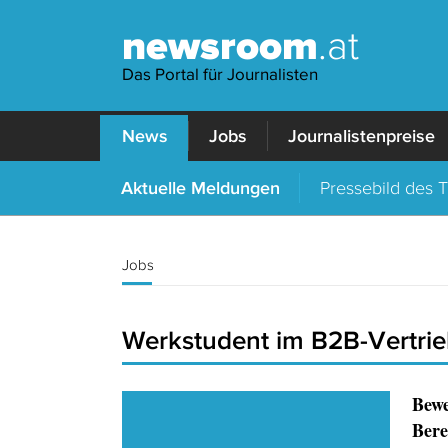
newsroom
.at
Das Portal für Journalisten
News
Jobs
Journalistenpreise
Aktuelle Meldungen
Pressebild des 
Jobs
Werkstudent im B2B-Vertrie
Bewe
Ber