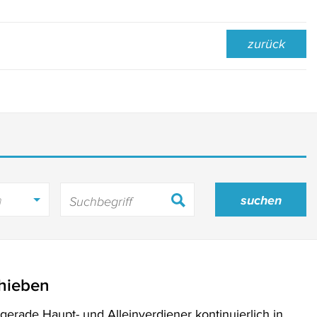
zurück
h
chieben
 gerade Haupt- und Alleinverdiener kontinuierlich in