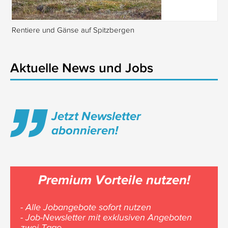
Rentiere und Gänse auf Spitzbergen
Is
Aktuelle News und Jobs
Jetzt Newsletter
abonnieren!
Premium Vorteile nutzen!
- Alle Jobangebote sofort nutzen
- Job-Newsletter mit exklusiven Angeboten
zwei Tage