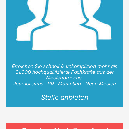
Erreichen Sie schnell & unkompliziert mehr als
31.000 hochqualifizierte Fachkräfte aus der
Medienbranche.
Journalismus - PR - Marketing - Neue Medien
Stelle anbieten