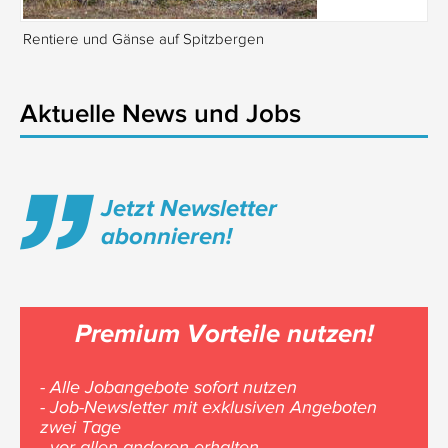
Rentiere und Gänse auf Spitzbergen
Is
Aktuelle News und Jobs
Jetzt Newsletter
abonnieren!
Premium Vorteile nutzen!
- Alle Jobangebote sofort nutzen
- Job-Newsletter mit exklusiven Angeboten
zwei Tage
vor allen anderen erhalten