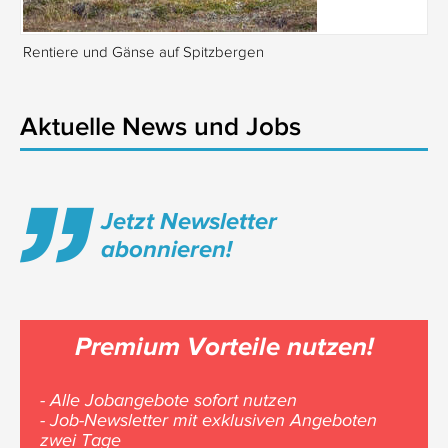
Rentiere und Gänse auf Spitzbergen
Is
Aktuelle News und Jobs
Jetzt Newsletter
abonnieren!
Premium Vorteile nutzen!
- Alle Jobangebote sofort nutzen
- Job-Newsletter mit exklusiven Angeboten
zwei Tage