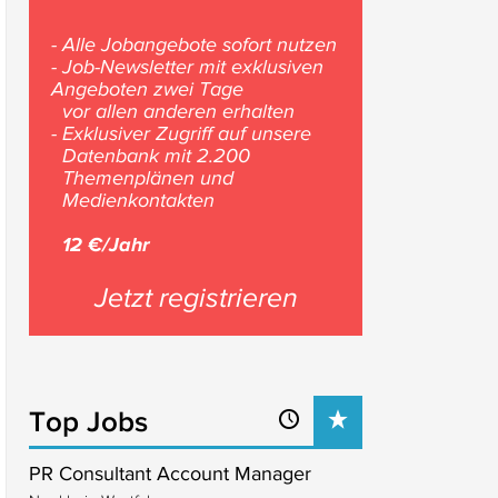
- Alle Jobangebote sofort nutzen
- Job-Newsletter mit exklusiven
Angeboten zwei Tage
vor allen anderen erhalten
- Exklusiver Zugriff auf unsere
Datenbank mit 2.200
Themenplänen und
Medienkontakten
12 €/Jahr
Jetzt registrieren
Top Jobs
PR Consultant Account Manager