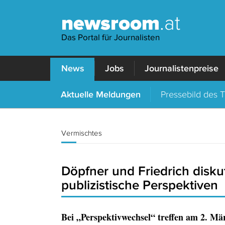
newsroom
.at
Das Portal für Journalisten
News
Jobs
Journalistenpreise
Aktuelle Meldungen
Pressebild des 
Vermischtes
Döpfner und Friedrich disku
publizistische Perspektiven
Bei „Perspektivwechsel“ treffen am 2. Mä