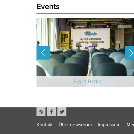
Events
-Branche 2025
Big in Berlin
Kontakt
Über newsroom
Impressum
Med