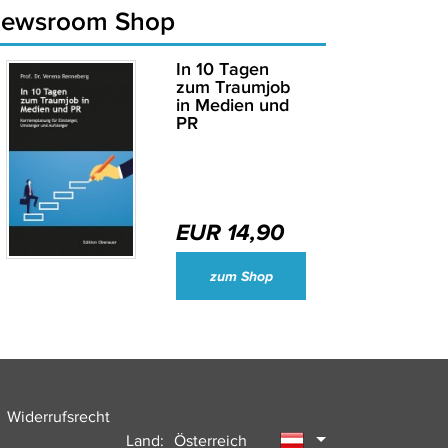
newsroom Shop
In 10 Tagen
zum Traumjob
in Medien und
PR
EUR 14,90
Wirtschaftsjournalisten und Unternehmenssprecher des Jahres 2024
zum Shop
Widerrufsrecht
Land:
Österreich