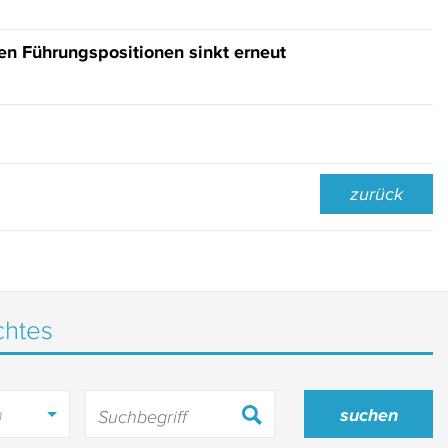
hen Führungspositionen sinkt erneut
zurück
chtes
h