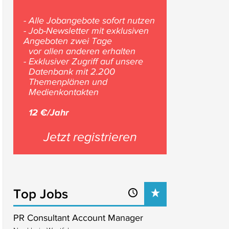
- Alle Jobangebote sofort nutzen
- Job-Newsletter mit exklusiven
Angeboten zwei Tage
vor allen anderen erhalten
- Exklusiver Zugriff auf unsere
Datenbank mit 2.200
Themenplänen und
Medienkontakten
12 €/Jahr
Jetzt registrieren
Top Jobs
PR Consultant Account Manager