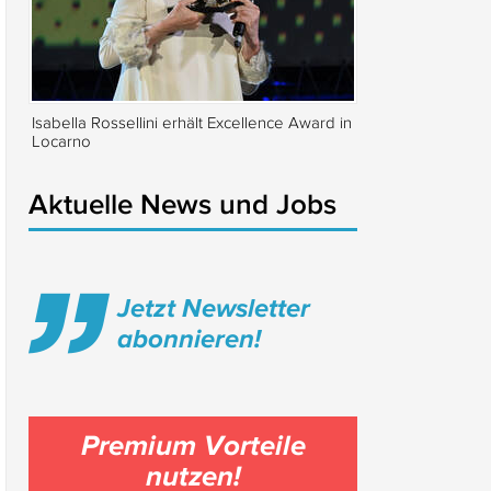
Isabella Rossellini erhält Excellence Award in
Traditioneller Tan
Locarno
Kulturfestival in C
Aktuelle News und Jobs
Jetzt Newsletter
abonnieren!
Premium Vorteile
nutzen!