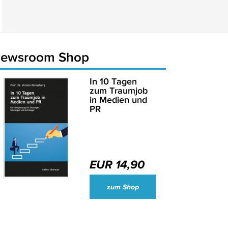
newsroom Shop
In 10 Tagen
zum Traumjob
in Medien und
PR
EUR 14,90
Wirtschaftsjournalisten und Unternehmenssprecher des Jahres 2024
zum Shop